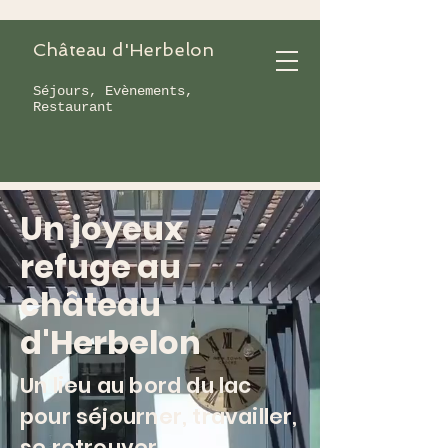
Château d'Herbelon
Séjours, Evènements,
Restaurant
Un joyeux
refuge au
château
d'Herbelon
Un lieu au bord du lac
pour séjourner, travailler,
se retrouver.